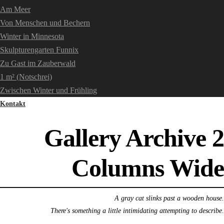
Am Meer
Von Menschen und Bechern
Winter in Minnesota
Skulpturengarten Funnix
Zu Gast im Zauberwald
1 m² (Notschrei)
Zwischen Winter und Frühling
Kontakt
Gallery Archive 2
Columns Wide
A gray cat slinks past a wooden house.
There's something a little intimidating attempting to describe.