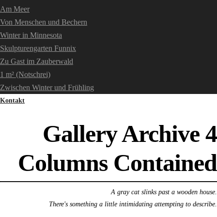
Am Meer
Von Menschen und Bechern
Winter in Minnesota
Skulpturengarten Funnix
Zu Gast im Zauberwald
1 m² (Notschrei)
Zwischen Winter und Frühling
Kontakt
Gallery Archive 4
Columns Contained
A gray cat slinks past a wooden house.
There's something a little intimidating attempting to describe.