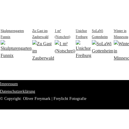
Skulpturengarten
Zu Gast im
1 m²
Unichor
SoLaWi
Winter in
Funnix
Zauberwald
(Notschrei)
Freiburg
Gottenheim
Minnesota
Impressum
Datenschutzerklärung
© Copyright: Oliver Freymark | Freylicht Fotografie