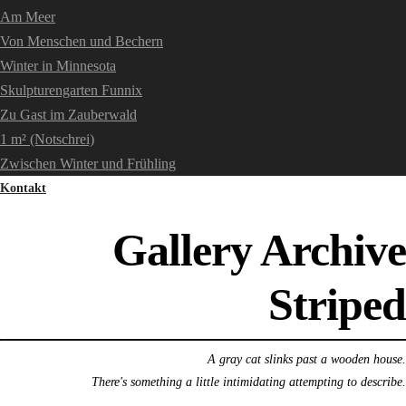
Am Meer
Von Menschen und Bechern
Winter in Minnesota
Skulpturengarten Funnix
Zu Gast im Zauberwald
1 m² (Notschrei)
Zwischen Winter und Frühling
Kontakt
Gallery Archive
Striped
A gray cat slinks past a wooden house.
There's something a little intimidating attempting to describe.