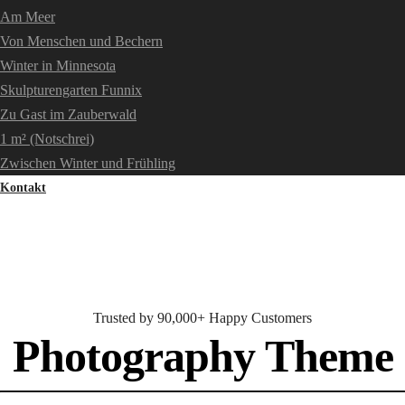
Am Meer
Von Menschen und Bechern
Winter in Minnesota
Skulpturengarten Funnix
Zu Gast im Zauberwald
1 m² (Notschrei)
Zwischen Winter und Frühling
Kontakt
Trusted by 90,000+ Happy Customers
Photography Theme