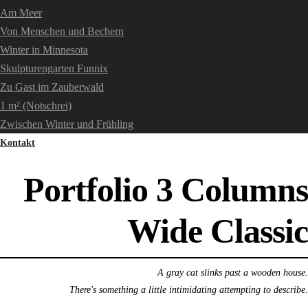
Am Meer
Von Menschen und Bechern
Winter in Minnesota
Skulpturengarten Funnix
Zu Gast im Zauberwald
1 m² (Notschrei)
Zwischen Winter und Frühling
Kontakt
Portfolio 3 Columns
Wide Classic
A gray cat slinks past a wooden house.
There's something a little intimidating attempting to describe.