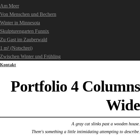
Am Meer
Von Menschen und Bechern
Winter in Minnesota
Skulpturengarten Funnix
Zu Gast im Zauberwald
1 m² (Notschrei)
Zwischen Winter und Frühling
Kontakt
Portfolio 4 Columns
Wide
A gray cat slinks past a wooden house.
There's something a little intimidating attempting to describe.