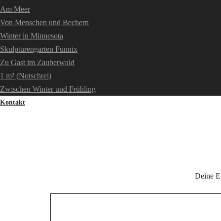
Am Meer
Von Menschen und Bechern
Winter in Minnesota
Skulpturengarten Funnix
Zu Gast im Zauberwald
1 m² (Notschrei)
Zwischen Winter und Frühling
Kontakt
Deine E-