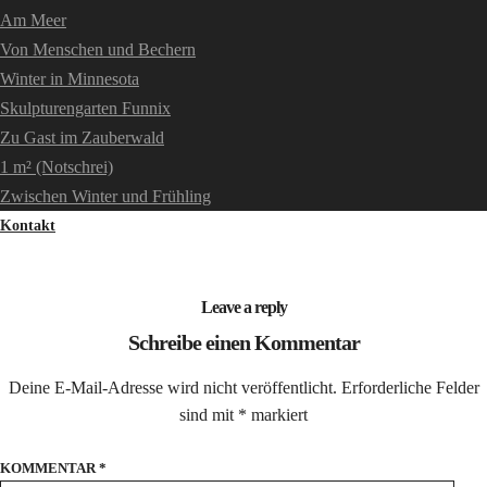
Am Meer
Von Menschen und Bechern
Winter in Minnesota
Skulpturengarten Funnix
Zu Gast im Zauberwald
1 m² (Notschrei)
Zwischen Winter und Frühling
Kontakt
Leave a reply
Schreibe einen Kommentar
Deine E-Mail-Adresse wird nicht veröffentlicht.
Erforderliche Felder
sind mit
*
markiert
KOMMENTAR
*