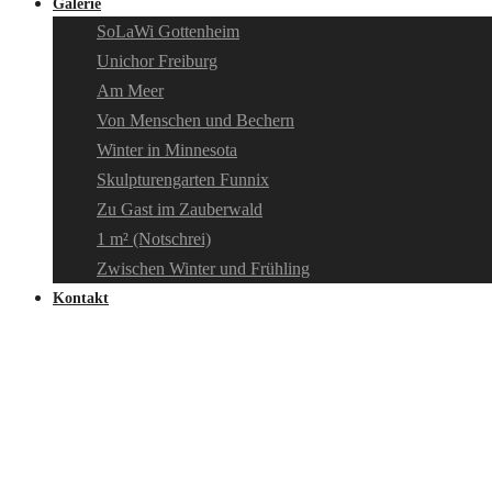
Galerie
SoLaWi Gottenheim
Unichor Freiburg
Am Meer
Von Menschen und Bechern
Winter in Minnesota
Skulpturengarten Funnix
Zu Gast im Zauberwald
1 m² (Notschrei)
Zwischen Winter und Frühling
Kontakt