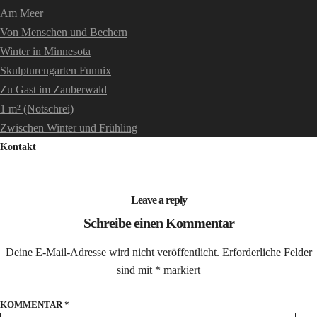
Am Meer
Von Menschen und Bechern
Winter in Minnesota
Skulpturengarten Funnix
Zu Gast im Zauberwald
1 m² (Notschrei)
Zwischen Winter und Frühling
Kontakt
Leave a reply
Schreibe einen Kommentar
Deine E-Mail-Adresse wird nicht veröffentlicht.
Erforderliche Felder
sind mit
*
markiert
KOMMENTAR
*